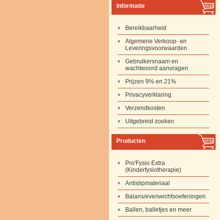
Informatie
Bereikbaarheid
Algemene Verkoop- en
Leveringsvoorwaarden
Gebruikersnaam en
wachtwoord aanvragen
Prijzen 9% en 21%
Privacyverklaring
Verzendkosten
Uitgebreid zoeken
Producten
Pro'Fysio Extra
(Kinderfysiotherapie)
Antislipmateriaal
Balans/evenwichtsoefeningen
Ballen, balletjes en meer