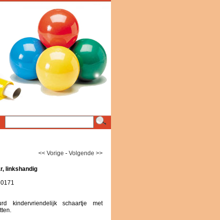
<< Vorige
-
Volgende >>
r, linkshandig
560171
urd kindervriendelijk schaartje met
tten.