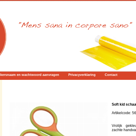
ikersnaam en wachtwoord aanvragen
Privacyverklaring
Contact
Soft kid schaa
Artikelcode: 
Vrolijk gekle
zachte handva