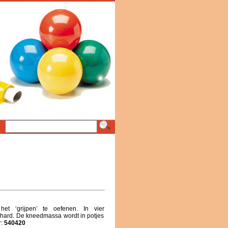
et ‘grijpen’ te oefenen. In vier
t hard. De kneedmassa wordt in potjes
r:
540420