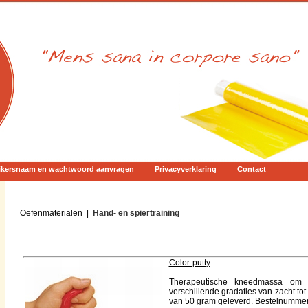
ikersnaam en wachtwoord aanvragen
Privacyverklaring
Contact
Oefenmaterialen
|
Hand- en spiertraining
Color-putty
Therapeutische kneedmassa om h
verschillende gradaties van zacht to
van 50 gram geleverd. Bestelnumme