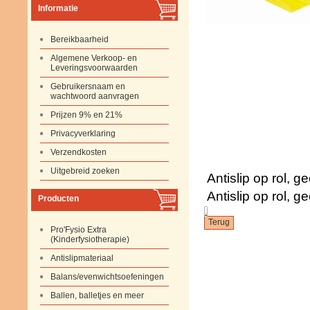
Informatie
Bereikbaarheid
Algemene Verkoop- en
Leveringsvoorwaarden
Gebruikersnaam en
wachtwoord aanvragen
Prijzen 9% en 21%
Privacyverklaring
Verzendkosten
Uitgebreid zoeken
Antislip op rol, g
Antislip op rol, g
Producten
.
Pro'Fysio Extra
(Kinderfysiotherapie)
Antislipmateriaal
Balans/evenwichtsoefeningen
Ballen, balletjes en meer