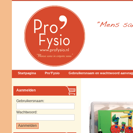
Startpagina
Pro'Fysio
Gebruikersnaam en wachtwoord aanvra
Aanmelden
Gebruikersnaam:
Wachtwoord: