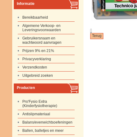
Informatie
Bereikbaarheid
Algemene Verkoop- en
Leveringsvoorwaarden
.
Gebruikersnaam en
wachtwoord aanvragen
Prijzen 9% en 21%
Privacyverklaring
Verzendkosten
Uitgebreid zoeken
Producten
Pro'Fysio Extra
(Kinderfysiotherapie)
Antislipmateriaal
Balans/evenwichtsoefeningen
Ballen, balletjes en meer