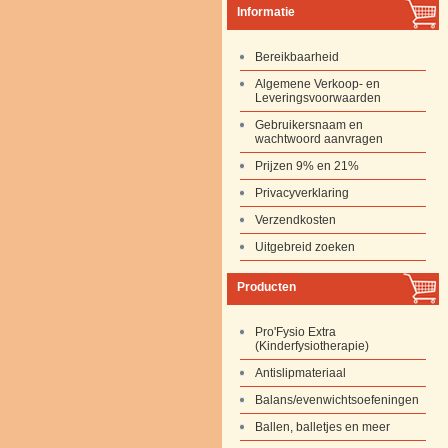
Informatie
Bereikbaarheid
Algemene Verkoop- en
Leveringsvoorwaarden
Gebruikersnaam en
wachtwoord aanvragen
Prijzen 9% en 21%
Privacyverklaring
Verzendkosten
Uitgebreid zoeken
Producten
Pro'Fysio Extra
(Kinderfysiotherapie)
Antislipmateriaal
Balans/evenwichtsoefeningen
Ballen, balletjes en meer