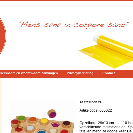
ikersnaam en wachtwoord aanvragen
Privacyverklaring
Contact
Tastcilinders
Artikelcode: 600022
Opzetbord 29x13 cm met 10 hout
verschillende tastmaterialen. S
tafel en meng ze door elkaar. De