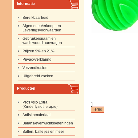
Informatie
Bereikbaarheid
Algemene Verkoop- en
Leveringsvoorwaarden
Gebruikersnaam en
wachtwoord aanvragen
Prijzen 9% en 21%
Privacyverklaring
Verzendkosten
Uitgebreid zoeken
Producten
Pro'Fysio Extra
.
(Kinderfysiotherapie)
Antislipmateriaal
Balans/evenwichtsoefeningen
Ballen, balletjes en meer