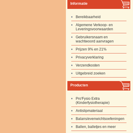
Informatie
Bereikbaarheid
Algemene Verkoop- en
Leveringsvoorwaarden
Gebruikersnaam en
wachtwoord aanvragen
Prijzen 9% en 21%
Privacyverklaring
Verzendkosten
Uitgebreid zoeken
Producten
Pro'Fysio Extra
(Kinderfysiotherapie)
Antislipmateriaal
Balans/evenwichtsoefeningen
Ballen, balletjes en meer