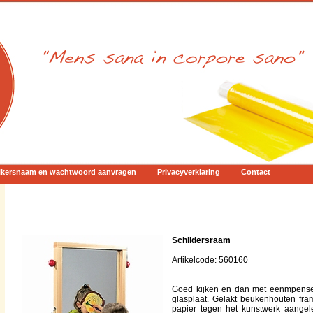
ikersnaam en wachtwoord aanvragen
Privacyverklaring
Contact
Schildersraam
Artikelcode: 560160
Goed kijken en dan met eenmpensee
glasplaat. Gelakt beukenhouten fra
papier tegen het kunstwerk aangel