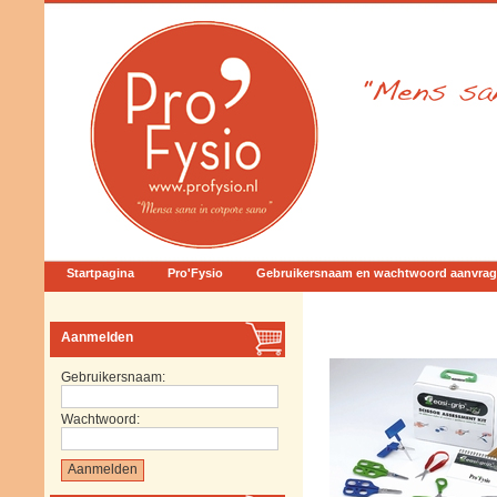
Startpagina
Pro'Fysio
Gebruikersnaam en wachtwoord aanvra
Aanmelden
Gebruikersnaam:
Wachtwoord: