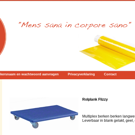
ikersnaam en wachtwoord aanvragen
Privacyverklaring
Contact
Rolplank Flizzy
Multiplex berken berken langwer
Leverbaar in blank gelakt, geel,