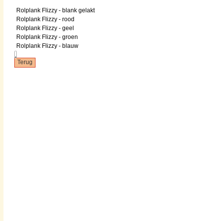
Rolplank Flizzy - blank gelakt
Rolplank Flizzy - rood
Rolplank Flizzy - geel
Rolplank Flizzy - groen
Rolplank Flizzy - blauw
.