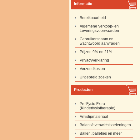
Informatie
Bereikbaarheid
Algemene Verkoop- en
Leveringsvoorwaarden
Gebruikersnaam en
wachtwoord aanvragen
Prijzen 9% en 21%
Privacyverklaring
Verzendkosten
Uitgebreid zoeken
Producten
Pro'Fysio Extra
(Kinderfysiotherapie)
Antislipmateriaal
Balans/evenwichtsoefeningen
Ballen, balletjes en meer