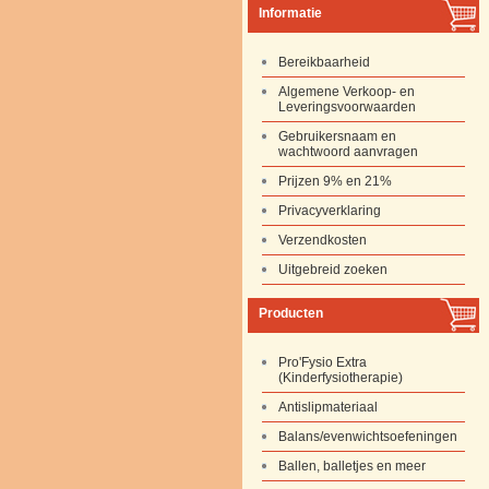
Informatie
Bereikbaarheid
Algemene Verkoop- en
Leveringsvoorwaarden
Gebruikersnaam en
wachtwoord aanvragen
Prijzen 9% en 21%
Privacyverklaring
Verzendkosten
Uitgebreid zoeken
Producten
Pro'Fysio Extra
(Kinderfysiotherapie)
Antislipmateriaal
Balans/evenwichtsoefeningen
Ballen, balletjes en meer