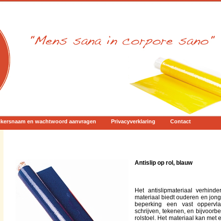
ikersnaam en wachtwoord aanvragen
Privacyverklaring
Contact
Antislip op rol, blauw
Het antislipmateriaal verhind
materiaal biedt ouderen en jong
beperking een vast oppervla
schrijven, tekenen, en bijvoorbee
rolstoel. Het materiaal kan met