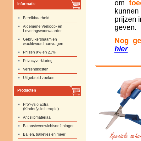
om
toe
Informatie
kunnen k
prijzen 
Bereikbaarheid
geven.
Algemene Verkoop- en
Leveringsvoorwaarden
Nog ge
Gebruikersnaam en
wachtwoord aanvragen
hier
Prijzen 9% en 21%
Privacyverklaring
Verzendkosten
Uitgebreid zoeken
Producten
Pro'Fysio Extra
(Kinderfysiotherapie)
Antislipmateriaal
Balans/evenwichtsoefeningen
Ballen, balletjes en meer